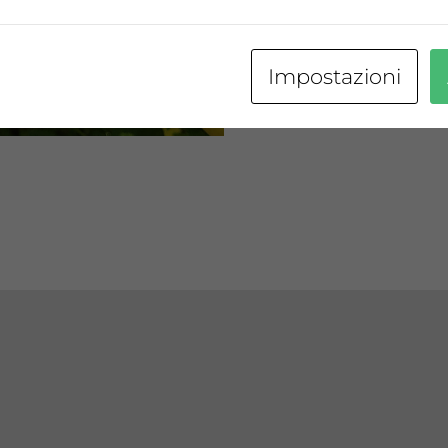
terreni due ettari di no
frutti.
Impostazioni