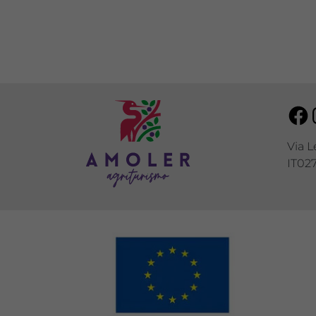
Fa
Via L
IT0