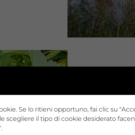
ookie. Se lo ritieni opportuno, fai clic su "Acc
le scegliere il tipo di cookie desiderato facen
I NOSTRI PRODOTTI
Coltiviamo seminativi
.