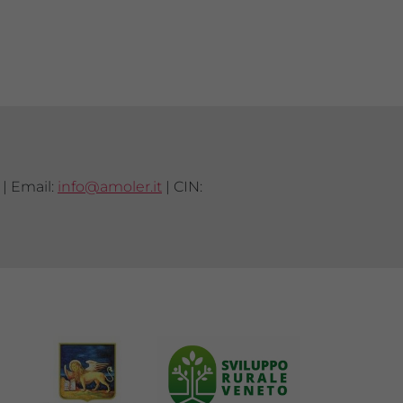
 | Email:
info@amoler.it
| CIN: