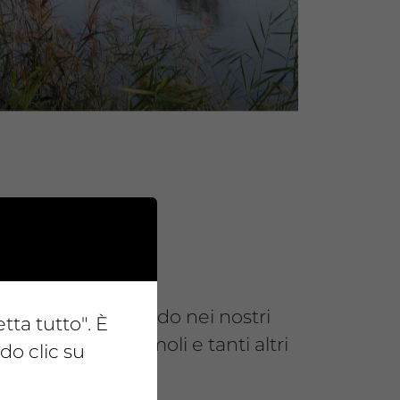
etta tutto". È
do clic su
 e stanno crescendo nei nostri