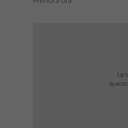
Prenota ora
Le 
questo