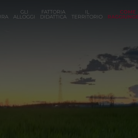
GLI
FATTORIA
IL
COME
URA
ALLOGGI
DIDATTICA
TERRITORIO
RAGGIUNGE