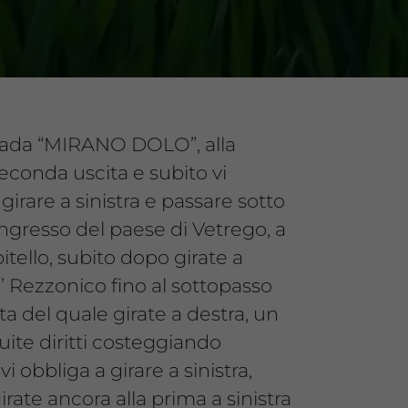
strada “MIRANO DOLO”, alla
econda uscita e subito vi
 girare a sinistra e passare sotto
’ingresso del paese di Vetrego, a
pitello, subito dopo girate a
a’ Rezzonico fino al sottopasso
ita del quale girate a destra, un
ite diritti costeggiando
vi obbliga a girare a sinistra,
rate ancora alla prima a sinistra