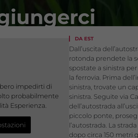
giungerci
DA EST
Dall’uscita dell’auto
rotonda prendete la s
spostate a sinistra per
la ferrovia. Prima dell
bero impedirti di
sinistra, trovate un ca
olto probabilmente
sinistra. Seguite via C
lità Esperienza.
dell’autostrada all’usc
piccolo ponte, prosegu
ostazioni
l’autostrada. La strada 
dopo circa 150 metri gi