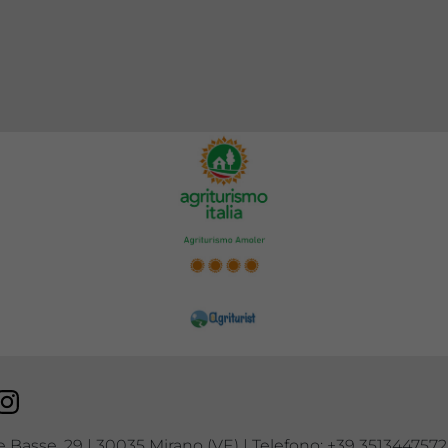
cebook
Instagram
e Basse, 29 | 30035 Mirano (VE) | Telefono: +39 3513447572